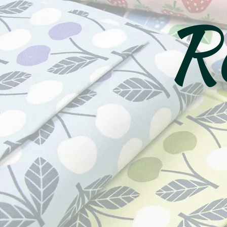
Ro
コ
ン
テ
ン
ツ
へ
ス
キ
ッ
プ