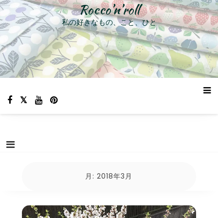
コ
Rocco’n’roll
ン
私の好きなもの、こと、ひと
テ
ン
ツ
へ
ス
キ
ッ
プ
月:
2018年3月