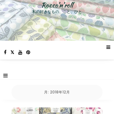
コ
Rocco’n’roll
ン
私の好きなもの、こと、ひと
テ
ン
ツ
へ
ス
キ
ッ
プ
月:
2018年12月