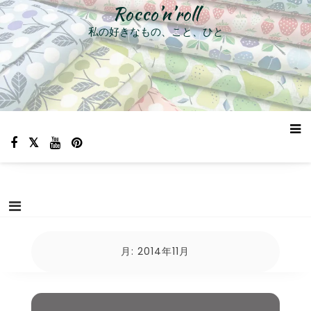
コ
Rocco’n’roll
ン
私の好きなもの、こと、ひと
テ
ン
ツ
へ
ス
キ
ッ
プ
月:
2014年11月