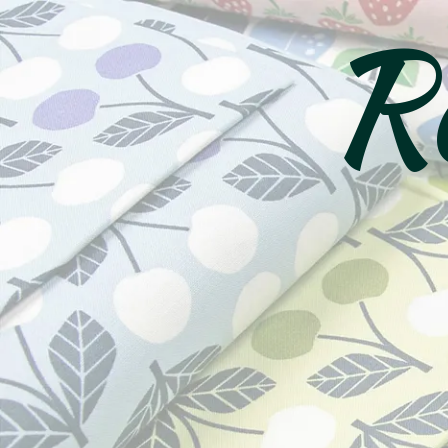
Ro
コ
ン
テ
ン
ツ
へ
ス
キ
ッ
プ