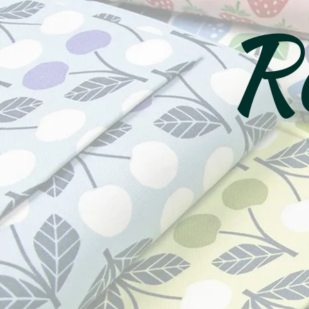
Ro
コ
ン
テ
ン
ツ
へ
ス
キ
ッ
プ