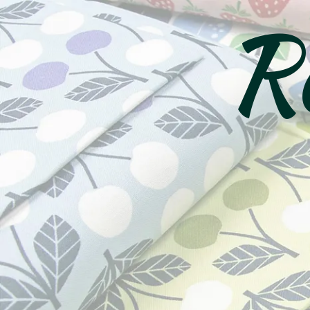
Ro
コ
ン
テ
ン
ツ
へ
ス
キ
ッ
プ