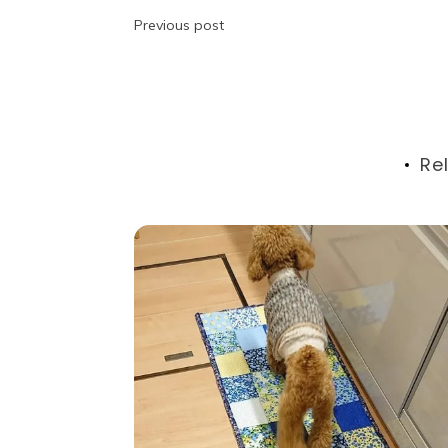
投
Previous post
稿
ナ
ビ
Re
ゲ
ー
シ
ョ
ン