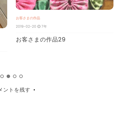
お客さまの作品
お
2019-02-20
7年
201
お客さまの作品29
お
メントを残す