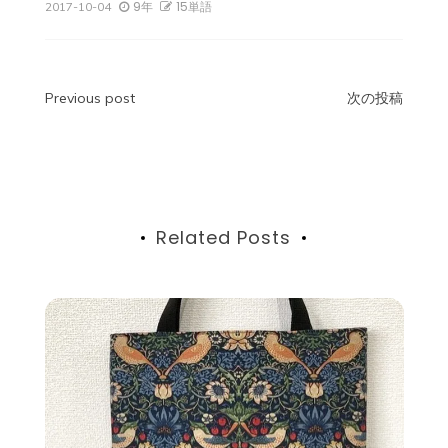
9年
15単語
2017-10-04
投
Previous post
次の投稿
稿
ナ
ビ
Related Posts
ゲ
ー
シ
ョ
ン