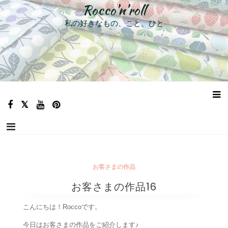
コ
Rocco’n’roll
ン
私の好きなもの、こと、ひと
テ
ン
ツ
へ
ス
キ
ッ
プ
お客さまの作品
お客さまの作品16
こんにちは！Roccoです。
今日はお客さまの作品をご紹介します♪