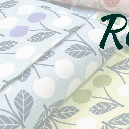
Ro
コ
ン
テ
ン
ツ
へ
ス
キ
ッ
プ