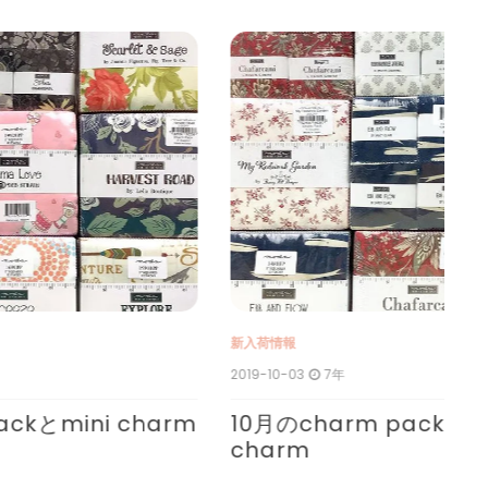
新
新入荷情報
202
2019-10-03
7年
C
rm
10月のcharm packとmini
charm