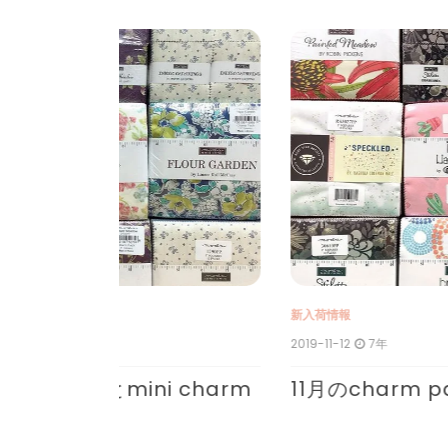
ー
シ
ョ
ン
新入荷情報
2019-11-12
7年
i charm
11月のcharm packとmini cha