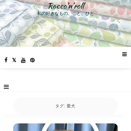
コ
Rocco’n’roll
ン
私の好きなもの、こと、ひと
テ
ン
ツ
へ
ス
キ
ッ
プ
タグ:
愛犬