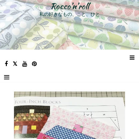
コ
Rocco’n’roll
ン
私の好きなもの、こと、ひと
テ
ン
ツ
へ
ス
キ
ッ
プ