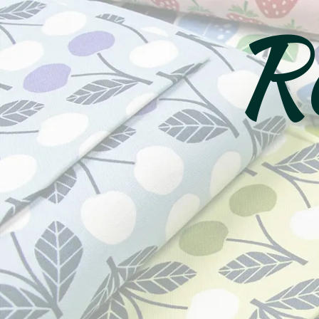
Ro
コ
ン
テ
ン
ツ
へ
ス
キ
ッ
プ