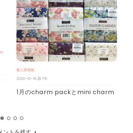
新入荷情報
新
2020-01-16
7年
201
1月のcharm packとmini charm
1
c
メントを残す