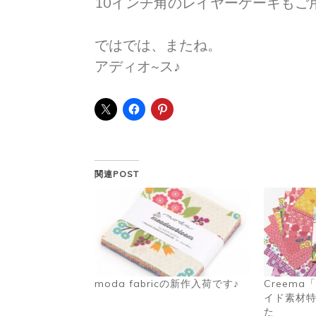
10インチ角のレイヤーケーキもご
ではでは、またね。
アディオ~ス♪
関連POST
moda fabricの新作入荷です♪
Creem
イド素材
た