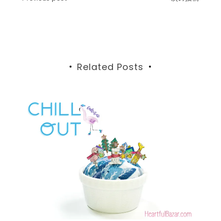
投
稿
ナ
ビ
Related Posts
ゲ
ー
シ
ョ
ン