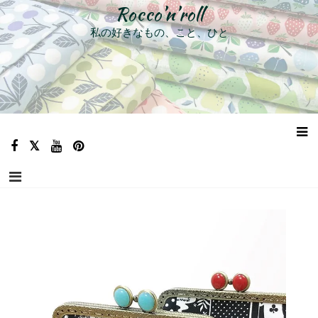
コ
Rocco’n’roll
ン
私の好きなもの、こと、ひと
テ
ン
ツ
へ
ス
キ
ッ
プ