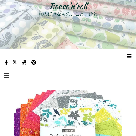
コ
Rocco’n’roll
ン
私の好きなもの、こと、ひと
テ
ン
ツ
へ
ス
キ
ッ
プ