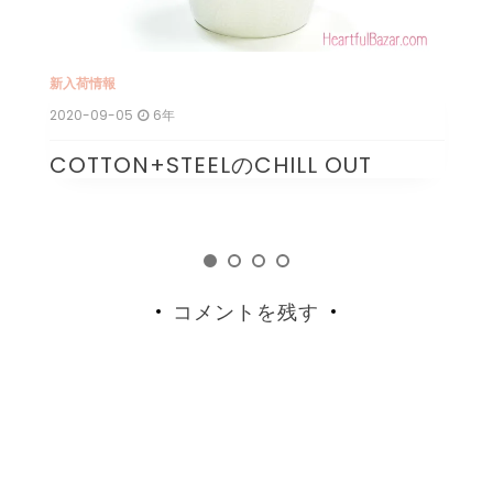
新入荷情報
新
2020-09-05
6年
20
COTTON+STEELのCHILL OUT
1
コメントを残す