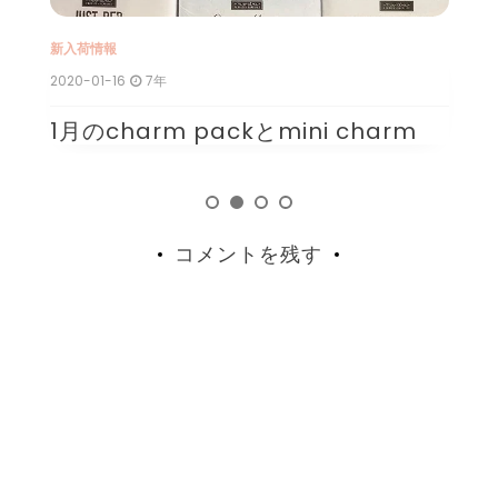
新入荷情報
新
2020-01-16
7年
20
1月のcharm packとmini charm
1
コメントを残す