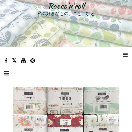
コ
Rocco’n’roll
ン
私の好きなもの、こと、ひと
テ
ン
ツ
へ
ス
キ
ッ
プ