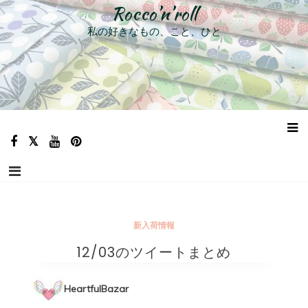
コ
Rocco’n’roll
ン
私の好きなもの、こと、ひと
テ
ン
ツ
へ
ス
キ
ッ
プ
新入荷情報
12/03のツイートまとめ
HeartfulBazar