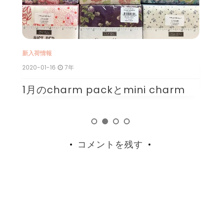
新入荷情報
新
2020-01-16
7年
20
1月のcharm packとmini charm
1
コメントを残す