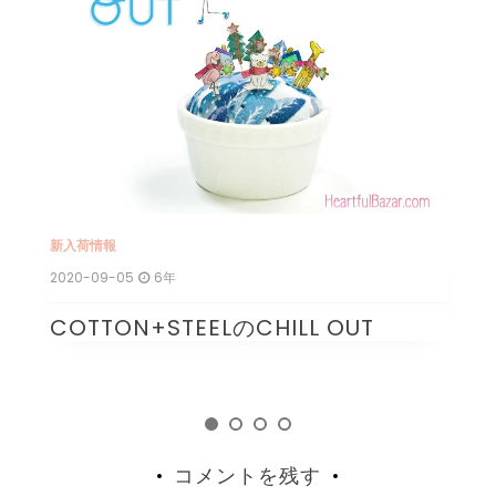
ョ
ン
新入荷情報
新
2020-09-05
6年
20
COTTON+STEELのCHILL OUT
1
コメントを残す