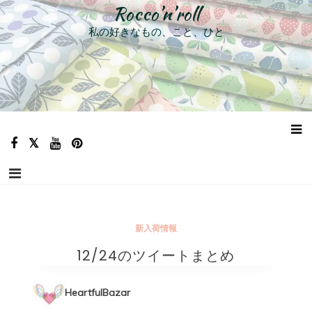
コ
Rocco’n’roll
ン
私の好きなもの、こと、ひと
テ
ン
ツ
へ
ス
キ
ッ
プ
新入荷情報
12/24のツイートまとめ
HeartfulBazar