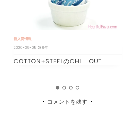
新入荷情報
新
2020-09-05
6年
20
COTTON+STEELのCHILL OUT
1
コメントを残す