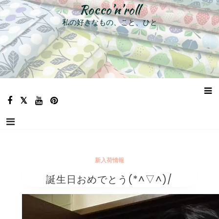
コ
Rocco’n’roll
ン
私の好きなもの、こと、ひと
テ
ン
ツ
へ
ス
キ
ッ
プ
新入荷情報
誕生日おめでとう(*^▽^)/