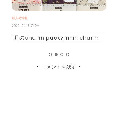
新入荷情報
新
2020-01-16
7年
20
1月のcharm packとmini charm
1
コメントを残す