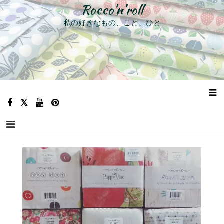
コ
Rocco’n’roll
ン
私の好きなもの、こと、ひと
テ
ン
ツ
へ
ス
キ
ッ
プ