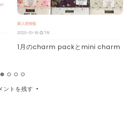
新入荷情報
新
2020-01-16
7年
201
1月のcharm packとmini charm
1
メントを残す