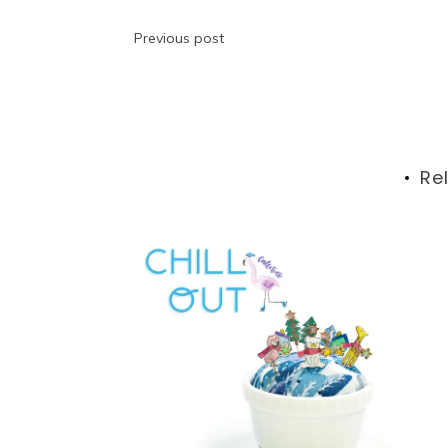
投
Previous post
稿
ナ
ビ
Re
ゲ
ー
シ
ョ
ン