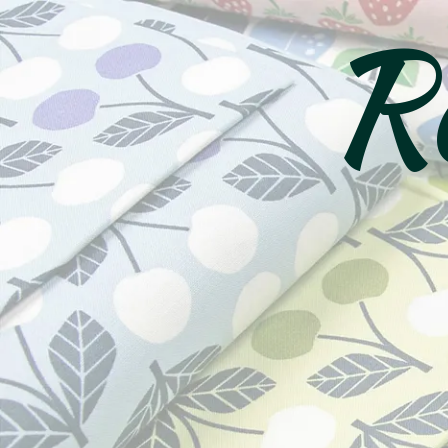
Ro
コ
ン
テ
ン
ツ
へ
ス
キ
ッ
プ