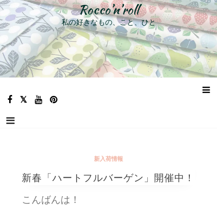
コ
Rocco’n’roll
ン
私の好きなもの、こと、ひと
テ
ン
ツ
へ
ス
キ
ッ
プ
新入荷情報
新春「ハートフルバーゲン」開催中！
こんばんは！