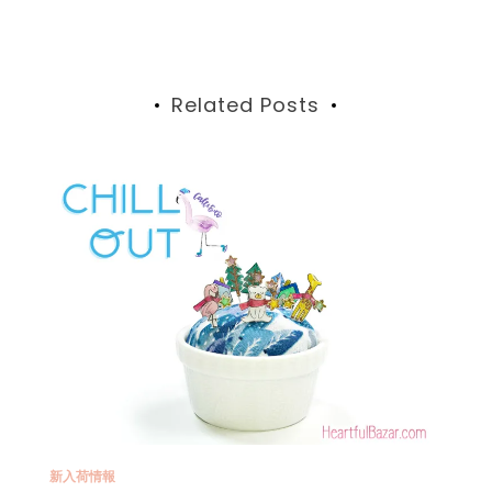
稿
ナ
ビ
Related Posts
ゲ
ー
シ
ョ
ン
新入荷情報