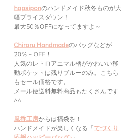
hapsipon
のハンドメイド秋冬ものが大
幅プライスダウン！
最大50％OFFになってますよ～
Chiroru Handmade
のバッグなどが
20％～OFF！
人気のレトロアニマル柄がかわいい移
動ポケットは残りブルーのみ。こちら
もセール価格です。
メール便送料無料商品もたくさんです
^^
風香工房
からは福袋を！
ハンドメイドが楽しくなる「
てづくり
応援ハッピーバッグ♪
」