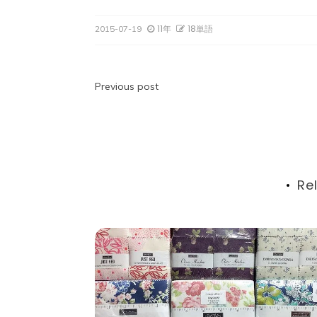
11年
18単語
2015-07-19
投
Previous post
稿
ナ
ビ
Re
ゲ
ー
シ
ョ
ン