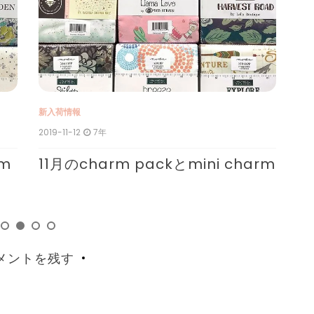
新入荷情報
新
2019-11-12
7年
201
rm
11月のcharm packとmini charm
1
c
メントを残す