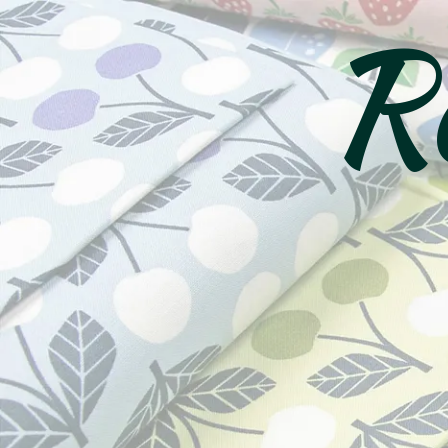
Ro
コ
ン
テ
ン
ツ
へ
ス
キ
ッ
プ