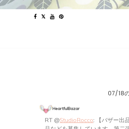
07/1
HeartfulBazar
RT @
StudioRocco
: 【バザー
品などを募集しています。第二弾