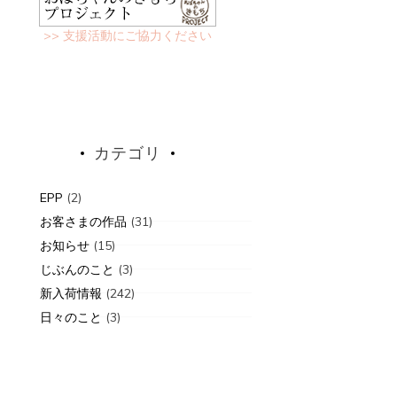
>> 支援活動にご協力ください
新入荷情報
入荷情報
2020-09-05
カテゴリ
9-10-03
7年
COTTON+
EPP
(2)
0月のcharm packとmini
お客さまの作品
(31)
harm
お知らせ
(15)
じぶんのこと
(3)
新入荷情報
(242)
日々のこと
(3)