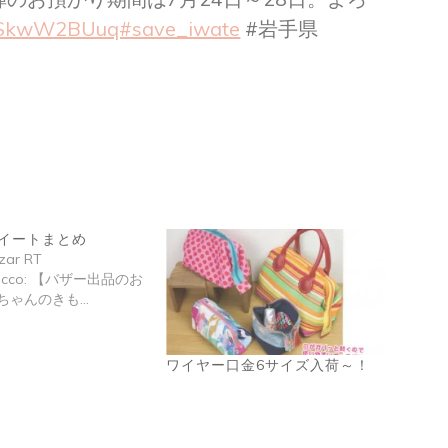
o/0SkwW2BUuq#save_iwate
#岩手県
のツイートまとめ
zar RT
Rocco: 【バザー出品のお
ちゃんのきも…
ワイヤー口金6サイズ入荷～！