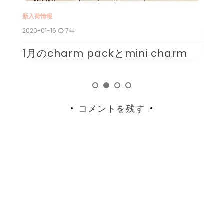
新入荷情報
新
2020-01-16
7年
20
1月のcharm packとmini charm
1
コメントを残す