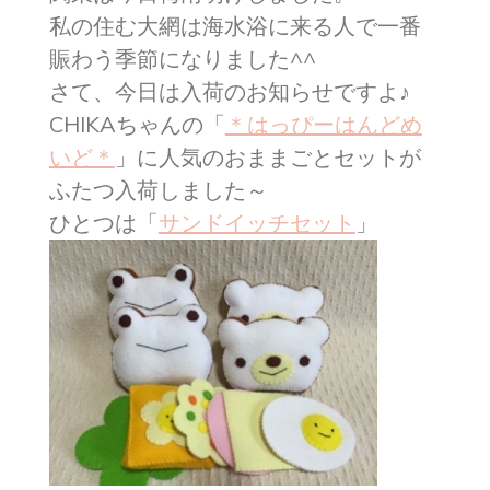
私の住む大網は海水浴に来る人で一番
賑わう季節になりました^^
さて、今日は入荷のお知らせですよ♪
CHIKAちゃんの「
＊はっぴーはんどめ
いど＊
」に人気のおままごとセットが
ふたつ入荷しました～
ひとつは「
サンドイッチセット
」