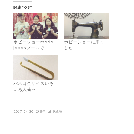
関連POST
ホビーショーmoda
ホビーショーに来ま
japanブースで
した
バネ口金サイズいろ
いろ入荷～
9年
9単語
2017-04-30