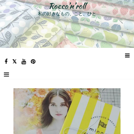
コ
Rocco’n’roll
ン
私の好きなもの、こと、ひと
テ
ン
ツ
へ
ス
キ
ッ
プ