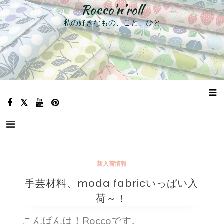
コ
Rocco’n’roll
ン
私の好きなもの、こと、ひと
テ
ン
ツ
へ
ス
キ
ッ
プ
新入荷情報
手芸材料、moda fabricいっぱい入
荷～！
こんばんは！Roccoです。