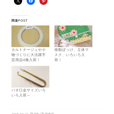
関連POST
カルトナージュや小
移動ぽっけ、立体マ
物づくりに大活躍手
スク、いろいろ入
芸用品4種入荷！
荷！
バネ口金サイズいろ
いろ入荷～
11年
18単語
2015-04-22