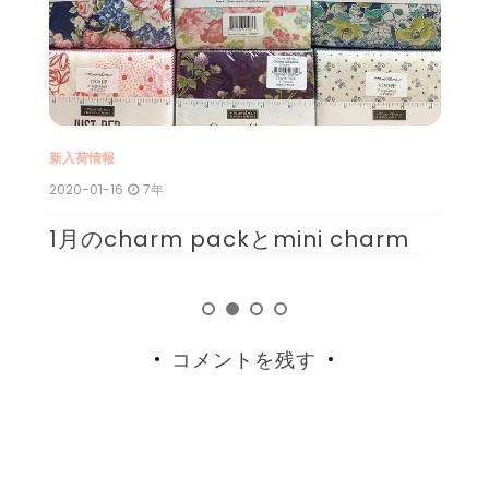
新入荷情報
新
2019-11-12
7年
20
11月のcharm packとmini charm
1
コメントを残す